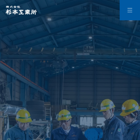
M
E
N
U